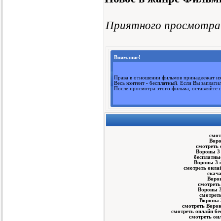
1370
Стервятники фильм см...
1370
Люди, которые обнима...
1371
Приятного просмотра
Сериал Прокурорская ...
1371
Тайны института благ...
1371
Охотницы фильм смотр...
1371
Полуночный экспресс ...
1371
Внимание!
Круто, как ад фильм ...
1371
Риддик 3D фильм смот...
1371
Приказ небес сериал ...
1372
Права в отношении фильмов принадлежат их
Весь контент - бесплатный. Если Вы заплати
Ну не может сестренк...
1372
После просмотра этого фильма, оставляйте
Такси! Такси! фильм ...
1372
Портал юрского перио...
1372
Тебе конец фильм смо...
1372
Пять тринадцать филь...
1372
Грань сериал 5 сезон...
1372
Миллион для чайников...
1372
смот
Воро
До того, как выпадет...
1372
смотреть 
Леонардо Да Винчи фи...
1372
Вороны 3 
бесплатны
Сказочная Русь 2 сез...
1372
Вороны 3 
Демоны Да Винчи (6 с...
смотреть онла
1372
скача
Призрак Гуднайт Лэйн...
1372
Ворон
смотреть
Один на всех
1372
Вороны 3
Любовь – это всё, чт...
1372
смотрет
Вороны 
смотреть Ворон
смотреть онлайн бе
смотреть он