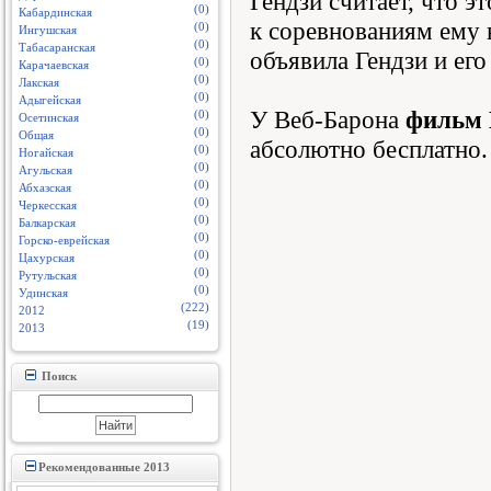
Гендзи считает, что э
(0)
Кабардинская
к соревнованиям ему 
(0)
Ингушская
(0)
Табасаранская
объявила Гендзи и ег
(0)
Карачаевская
(0)
Лакская
(0)
Адыгейская
У Веб-Барона
фильм 
(0)
Осетинская
(0)
Общая
абсолютно бесплатно.
(0)
Ногайская
(0)
Агульская
(0)
Абхазская
(0)
Черкесская
(0)
Балкарская
(0)
Горско-еврейская
(0)
Цахурская
(0)
Рутульская
(0)
Удинская
(222)
2012
(19)
2013
Поиск
Рекомендованные 2013