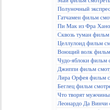
Маи фильм смотреть
Полуночный экспрес
Гатчамен фильм смот
Пи Мак из Фра Хано
Сквозь туман фильм 
Целлулоид фильм см
Воющий волк фильм 
Чудо-яблоки фильм с
Джиппи фильм смотр
Лира Орфея фильм с
Беглец фильм смотре
Что творят мужчины
Леонардо Да Винчи 