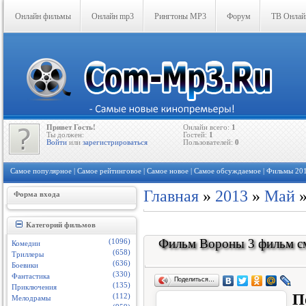
Онлайн фильмы
Онлайн mp3
Рингтоны MP3
Форум
ТВ Онлай
Привет Гость!
Онлайн всего:
1
Ты должен:
Гостей:
1
Войти
или
зарегистрироваться
Пользователей:
0
Самое популярное
|
Самое рейтинговое
|
Самое новое
|
Самое обсуждаемое
| Фильмы 20
Главная
»
2013
»
Май
Форма входа
Категорий фильмов
Фильм Вороны 3 фильм смо
(1096)
Комедии
(658)
Триллеры
(636)
Боевики
(330)
Фантастика
Поделиться…
(135)
Приключения
П
(112)
Мелодрамы