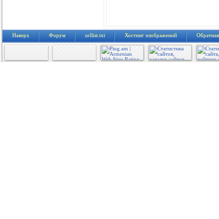
Наверх
Форум
urllist.txt
Хостинг изображений
Обратная