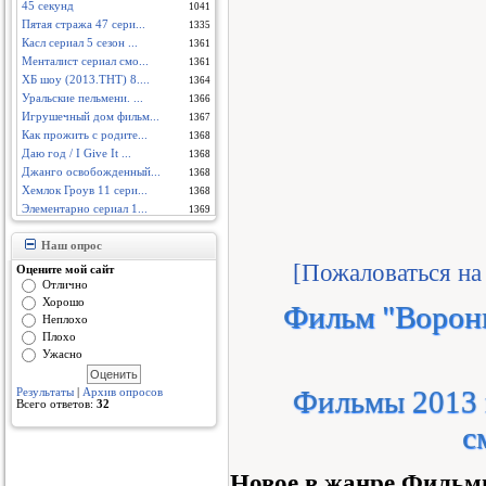
45 секунд
1041
Пятая стража 47 сери...
1335
Касл сериал 5 сезон ...
1361
Менталист сериал смо...
1361
ХБ шоу (2013.ТНТ) 8....
1364
Уральские пельмени. ...
1366
Игрушечный дом фильм...
1367
Как прожить с родите...
1368
Даю год / I Give It ...
1368
Джанго освобожденный...
1368
Хемлок Гроув 11 сери...
1368
Элементарно сериал 1...
1369
Ночные люди фильм см...
1369
Белка 3D мультфильм ...
Наш опрос
1369
[Пожаловаться на
Уитни 2 сезон смотре...
1369
Оцените мой сайт
Людмила (2013) сериа...
1369
Отлично
Эра динозавров фильм...
Хорошо
1369
Фильм "Вороны
Неплохо
Неудержимый (2013) ф...
1369
Плохо
Тор: Царство тьмы фи...
1369
Ужасно
Лотофаги фильм смотр...
1369
Как завоевать Вегас ...
1369
Фильмы 2013 
Результаты
|
Архив опросов
Анатомия страсти 9 с...
1369
Всего ответов:
32
Одноклассники 2 филь...
1370
с
Дело Дойлов 4 сезон ...
1370
Чисто Английский мул...
1370
Расследования Мердок...
1370
Новое в жанре Фильм
Гримм 1 сезон, 2 сез...