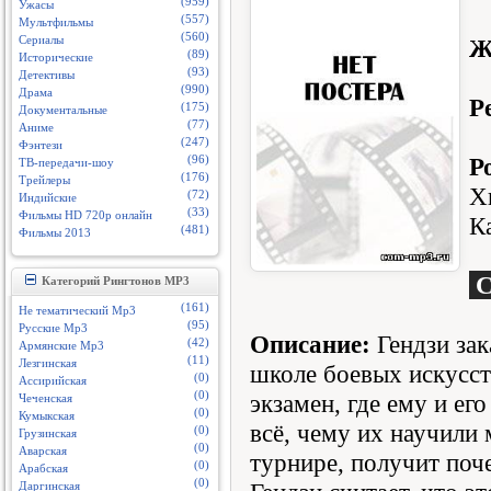
(959)
Ужасы
(557)
Мультфильмы
(560)
Сериалы
Ж
(89)
Исторические
(93)
Детективы
(990)
Драма
Р
(175)
Документальные
(77)
Аниме
(247)
Фэнтези
Р
(96)
ТВ-передачи-шоу
(176)
Трейлеры
Х
(72)
Индийские
(33)
Фильмы HD 720p онлайн
К
(481)
Фильмы 2013
С
Категорий Рингтонов MP3
(161)
Не тематический Mp3
(95)
Русские Mp3
Описание:
Гендзи зак
(42)
Армянские Mp3
(11)
Лезгинская
школе боевых искусст
(0)
Ассирийская
(0)
экзамен, где ему и е
Чеченская
(0)
Кумыкская
всё, чему их научили 
(0)
Грузинская
(0)
Аварская
турнире, получит поч
(0)
Арабская
(0)
Даргинская