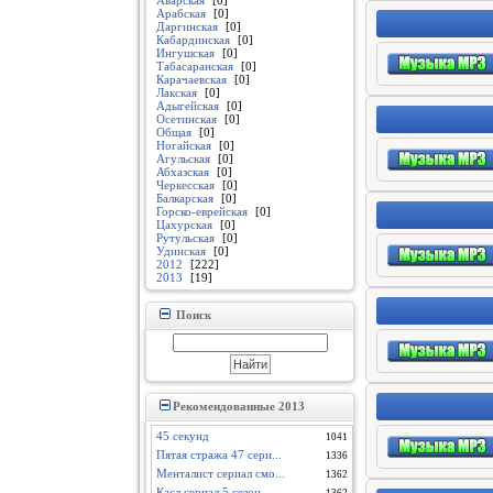
Аварская
[0]
Арабская
[0]
Даргинская
[0]
Кабардинская
[0]
Ингушская
[0]
Табасаранская
[0]
Карачаевская
[0]
Лакская
[0]
Адыгейская
[0]
Осетинская
[0]
Общая
[0]
Ногайская
[0]
Агульская
[0]
Абхазская
[0]
Черкесская
[0]
Балкарская
[0]
Горско-еврейская
[0]
Цахурская
[0]
Рутульская
[0]
Удинская
[0]
2012
[222]
2013
[19]
Поиск
Рекомендованные 2013
45 секунд
1041
Пятая стража 47 сери...
1336
Менталист сериал смо...
1362
Касл сериал 5 сезон ...