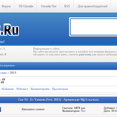
Форум
ТВ Онлайн
Онлайн Чат
RSS
Для правообладателей
го:
1
Информация о сайте:
На сайте вы можете просмотреть в онлайне все новинки фильмов 
лей:
0
обсудить то или иное кино, скачать
рингтоны
для своего мобильн
бсуждаемое
узыки
» 2013
в
:
19
-10
·
Названию
·
Рейтингу
·
Комментариям
·
Просмотрам
Gor Nt - Es Vatnem (New 2013) - Армянские Mp3 скачать
Скачали:
1471
раз
Добавил:
Alternative content
Комментарии:
Нет
Дата: 30.