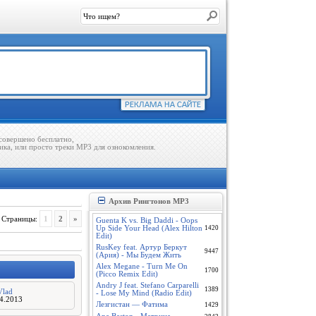
совершено бесплатно,
ика, или просто треки MP3 для ознокомления.
Архив Рингтонов MP3
1
2
»
Страницы
:
Guenta K vs. Big Daddi - Oops
Up Side Your Head (Alex Hilton
1420
Edit)
RusKey feat. Артур Беркут
9447
(Ария) - Мы Будем Жить
Alex Megane - Turn Me On
1700
(Picco Remix Edit)
Andry J feat. Stefano Carparelli
1389
Vlad
- Lose My Mind (Radio Edit)
04.2013
Лезгистан — Фатима
1429