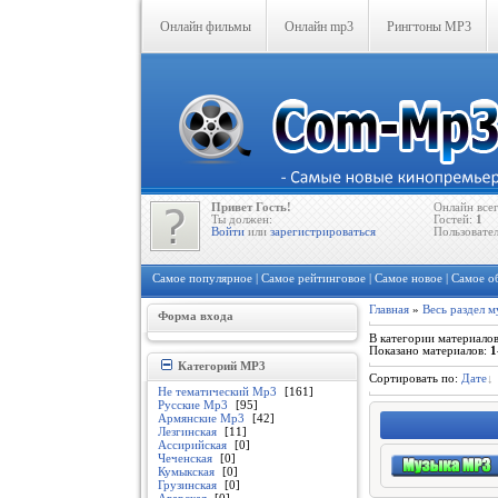
Онлайн фильмы
Онлайн mp3
Рингтоны MP3
Привет Гость!
Онлайн все
Ты должен:
Гостей:
1
Войти
или
зарегистрироваться
Пользовате
Самое популярное
|
Самое рейтинговое
|
Самое новое
|
Самое о
Главная
»
Весь раздел м
Форма входа
В категории материало
Показано материалов
:
1
Категорий MP3
Сортировать по
:
Дате
Не тематический Mp3
[161]
Русские Mp3
[95]
Армянские Mp3
[42]
Лезгинская
[11]
Ассирийская
[0]
Чеченская
[0]
Кумыкская
[0]
Грузинская
[0]