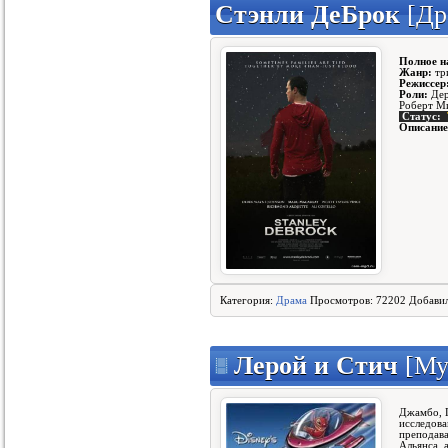
Стэнли ДеБрок
[Др
Полное н
Жанр:
тр
Режиссер
Роли:
Дер
Роберт Ми
Статус:
Описание
Категория:
Драма
Просмотров: 72202 Добави
Лерой и Стич
[Му
Джамбо, 
исследова
преподава
Альянса, 