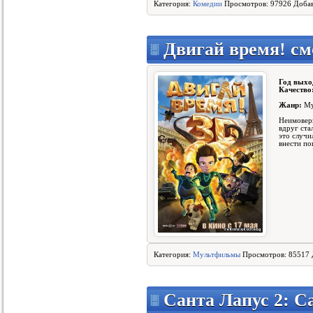
Категория:
Комедии
Просмотров: 97926 Доба
Двигай время! см
Год выхо
Качество
Жанр:
Му
Неимовер
вдруг ста
это случи
внести по
Категория:
Мультфильмы
Просмотров: 85517 
Санта Лапус 2: 