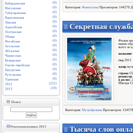
(0)
Кабардинская
Категория:
Фантастика
Просмотров: 144270 Д
(0)
Ингушская
(0)
Табасаранская
(0)
Карачаевская
(0)
Лакская
Секретная служб
(0)
Адыгейская
(0)
Осетинская
(0)
Общая
Фильм при
(0)
Ногайская
каким обр
(0)
Агульская
всего за 
(0)
Абхазская
название
(0)
Черкесская
(0)
год
2011
Балкарская
(0)
Горско-еврейская
жанр
муль
(0)
Цахурская
страна
СШ
(0)
Рутульская
режиссер
(0)
Удинская
в ролях
:
Имелда С
(222)
2012
(19)
2013
Поиск
Категория:
Мультфильмы
Просмотров: 134578
Тысяча слов онл
Рекомендованные 2013