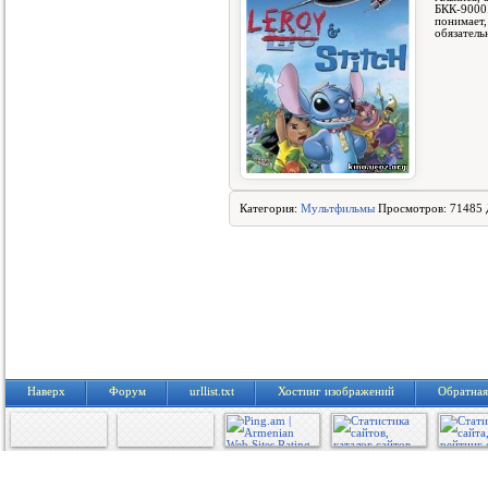
БКК-9000.
понимает,
обязатель
Категория:
Мультфильмы
Просмотров: 71485 
Наверх
Форум
urllist.txt
Хостинг изображений
Обратная