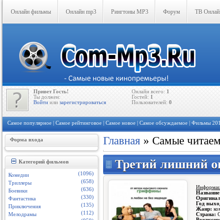
Онлайн фильмы
Онлайн mp3
Рингтоны MP3
Форум
ТВ Онлай
Привет Гость!
Онлайн всего:
1
Ты должен:
Гостей:
1
Войти
или
зарегистрироваться
Пользователей:
0
Самое популярное
|
Самое рейтинговое
|
Самое новое
|
Самое обсуждаемое
| Фильмы 20
Главная
»
Самые читаем
Форма входа
Третий лишний о
Категорий фильмов
(1096)
Комедии
(658)
Триллеры
Информац
(636)
Боевики
Название
(330)
Оригинал
Фантастика
Год выхо
(135)
Приключения
Жанр:
ко
(112)
Страна:
С
Мелодрамы
Режиссер