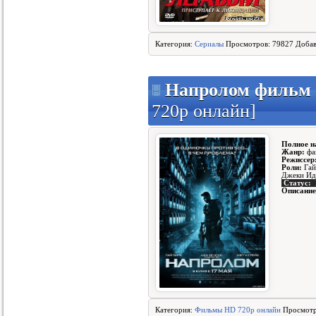
Категория:
Сериалы
Просмотров: 79827 Доба
Напролом фильм с
720p онлайн]
Полное н
Жанр:
фан
Режиссер
Роли:
Гай
Джеки Идо
Статус:
Описание
Категория:
Фильмы HD 720p онлайн
Просмотр