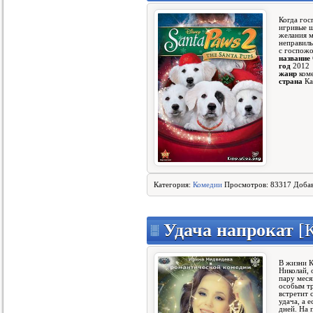
Когда гос
игривые щ
желания м
неправиль
с госпожо
название
год
2012
жанр
коме
страна
К
Категория:
Комедии
Просмотров: 83317 Доба
Удача напрокат
[К
В жизни К
Николай, 
пару меся
особым тр
встретит 
удача, а 
дней. На 