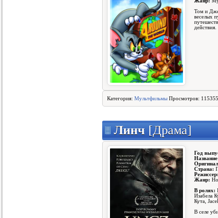
1370
Жанр:
Му
Расследования Мердок...
1370
Том и Дже
Сериал Прокурорская ...
веселых п
1371
путешеств
Охотницы фильм смотр...
1371
действия.
Тайны института благ...
1371
Круто, как ад фильм ...
1371
Миллион для чайников...
1371
Риддик 3D фильм смот...
1371
Полуночный экспресс ...
1371
Люди, которые обнима...
1371
Леонардо Да Винчи фи...
1372
Портал юрского перио...
1372
Категория:
Мультфильмы
Просмотров: 115355
Пять тринадцать филь...
1372
Сумасшедший фильм см...
1372
Грань сериал 5 сезон...
1372
Такси! Такси! фильм ...
1372
Линч
[Драма]
Ну не может сестренк...
1372
Безбожное воскресень...
1372
Один на всех
1372
Год выпу
Призрак Гуднайт Лэйн...
1372
Название
Оригинал
До того, как выпадет...
1372
Страна:
П
Демоны Да Винчи (6 с...
1372
Режиссер
Жанр:
Но
Сказочная Русь 2 сез...
1372
Любовь – это всё, чт...
В ролях:
1372
Изабела К
Кута, Jace
В селе уб