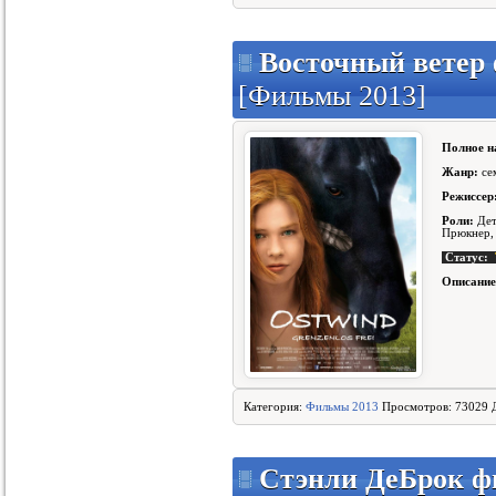
Восточный ветер 
[Фильмы 2013]
Полное н
Жанр:
се
Режиссер
Роли:
Дет
Прюкнер,
Статус:
Описание
Категория:
Фильмы 2013
Просмотров: 73029 
Стэнли ДеБрок фи