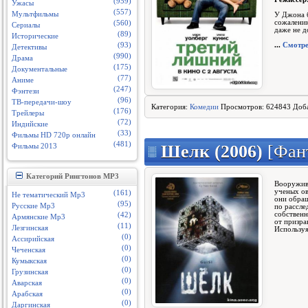
(959)
Ужасы
(557)
Мультфильмы
У Джона б
сожалению
(560)
Сериалы
даже не д
(89)
Исторические
...
Смотре
(93)
Детективы
(990)
Драма
(175)
Документальные
(77)
Аниме
(247)
Фэнтези
(96)
ТВ-передачи-шоу
Категория:
Комедии
Просмотров: 624843 Доб
(176)
Трейлеры
(72)
Индийские
(33)
Фильмы HD 720p онлайн
(481)
Шелк (2006)
[Фант
Фильмы 2013
Категорий Рингтонов MP3
Вооружив
ученых ов
(161)
Не тематический Mp3
они обращ
(95)
Русские Mp3
по рассле
собственн
(42)
Армянские Mp3
от призра
(11)
Лезгинская
Использу
(0)
Ассирийская
(0)
Чеченская
(0)
Кумыкская
(0)
Грузинская
(0)
Аварская
(0)
Арабская
(0)
Даргинская