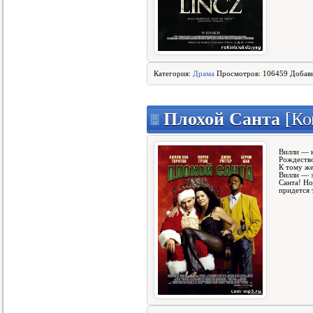
Категория:
Драма
Просмотров: 106459 Добав
Плохой Санта
[Ко
Вилли — н
Рождество
К тому же
Вилли — 
Санта! Но
придется 