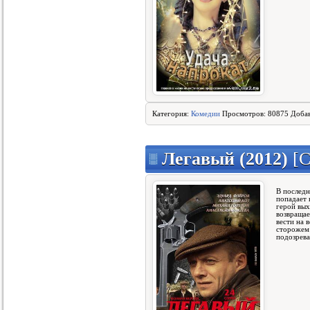
Категория:
Комедии
Просмотров: 80875 Доба
Легавый (2012)
[С
В последн
попадает 
герой вых
возвращае
вести на 
сторожем 
подозрев