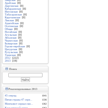
Аварская
[0]
Арабская
[0]
Даргинская
[0]
Кабардинская
[0]
Ингушская
[0]
Табасаранская
[0]
Карачаевская
[0]
Лакская
[0]
Адыгейская
[0]
Осетинская
[0]
Общая
[0]
Ногайская
[0]
Агульская
[0]
Абхазская
[0]
Черкесская
[0]
Балкарская
[0]
Горско-еврейская
[0]
Цахурская
[0]
Рутульская
[0]
Удинская
[0]
2012
[222]
2013
[19]
Поиск
Рекомендованные 2013
45 секунд
1041
Пятая стража 47 сери...
1336
Менталист сериал смо...
1362
Касл сериал 5 сезон ...