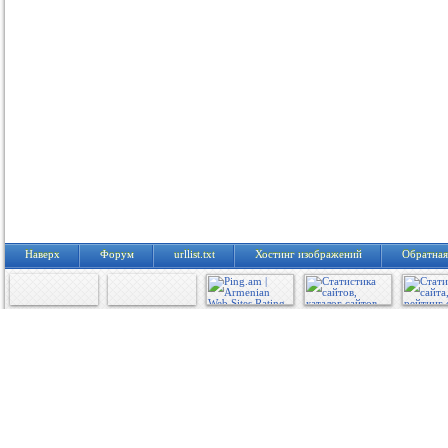
Тайны института благ...
1372
Охотницы фильм смотр...
1372
Полуночный экспресс ...
1372
Миллион для чайников...
1372
Пять тринадцать филь...
1373
Призрак Гуднайт Лэйн...
1373
Леонардо Да Винчи фи...
1373
Один на всех
1373
Неравный брак (104 с...
1373
Портал юрского перио...
1373
Круто, как ад фильм ...
1373
Грань сериал 5 сезон...
1373
Приказ небес сериал ...
1373
Красная вдова (2013)...
1373
Предчувствие (2013)
1373
Наверх
Форум
urllist.txt
Хостинг изображений
Обратная
Перевозчик (2013) се...
1373
Демоны Да Винчи (6 с...
1373
Сказочная Русь 2 сез...
1373
Иди, Гоа больше нет ...
1373
Любовь – это всё, чт...
1373