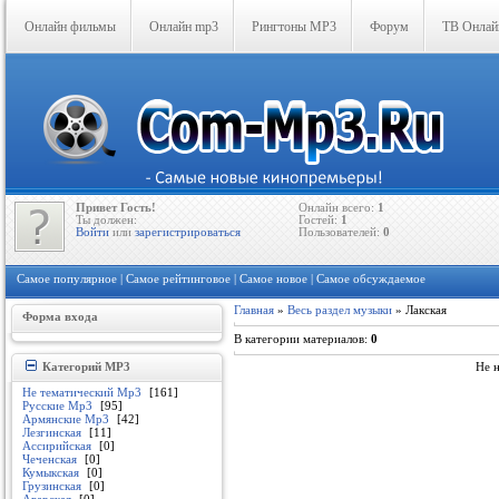
Онлайн фильмы
Онлайн mp3
Рингтоны MP3
Форум
ТВ Онлай
Привет Гость!
Онлайн всего:
1
Ты должен:
Гостей:
1
Войти
или
зарегистрироваться
Пользователей:
0
Самое популярное
|
Самое рейтинговое
|
Самое новое
|
Самое обсуждаемое
Главная
»
Весь раздел музыки
» Лакская
Форма входа
В категории материалов
:
0
Категорий MP3
Не н
Не тематический Mp3
[161]
Русские Mp3
[95]
Армянские Mp3
[42]
Лезгинская
[11]
Ассирийская
[0]
Чеченская
[0]
Кумыкская
[0]
Грузинская
[0]