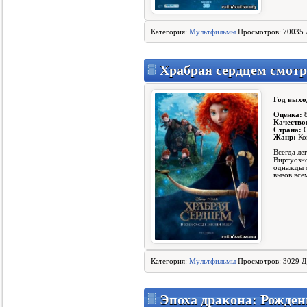
Категория:
Мультфильмы
Просмотров: 70035 
Храбрая сердцем смотр
Год выхо
Оценка:
8
Качество
Страна:
Жанр:
Ко
Всегда ле
Виртуозно
однажды о
вызов вс
Категория:
Мультфильмы
Просмотров: 3029 Д
Эпоха дракона: Рожде