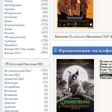
(959)
Ужасы
(557)
Мультфильмы
(560)
Сериалы
(89)
Исторические
(93)
Детективы
(990)
Драма
(175)
Документальные
(77)
Аниме
(247)
Фэнтези
(96)
Категория:
Мультфильмы
Просмотров: 5547 Д
ТВ-передачи-шоу
(176)
Трейлеры
(72)
Индийские
(33)
Франкенвини мультфил
Фильмы HD 720p онлайн
(481)
Фильмы 2013
Полное н
Жанр:
мул
Категорий Рингтонов MP3
Режиссер
Роли:
Чар
(161)
Не тематический Mp3
Райдер, 
(95)
Русские Mp3
Статус:
Описание
(42)
Армянские Mp3
(11)
Лезгинская
(0)
Ассирийская
(0)
Чеченская
(0)
Кумыкская
(0)
Грузинская
(0)
Аварская
(0)
Арабская
(0)
Даргинская