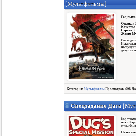
[Мультфильмы]
Год выхо
Оценка:
6
Качество
Страна:
С
Жанр:
Му
Восходяще
Искательн
цветущего
девушка 
Категория:
Мультфильмы
Просмотров: 998 До
Спецзадание Дага
[Мул
Короткоме
пса с Кар
мультфил
Название