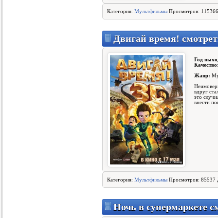
Категория:
Мультфильмы
Просмотров: 115366
Двигай время! смотре
Год выхо
Качество
Жанр:
Му
Неимовер
вдруг ста
это случи
внести по
Категория:
Мультфильмы
Просмотров: 85537 
Ночь в супермаркете с