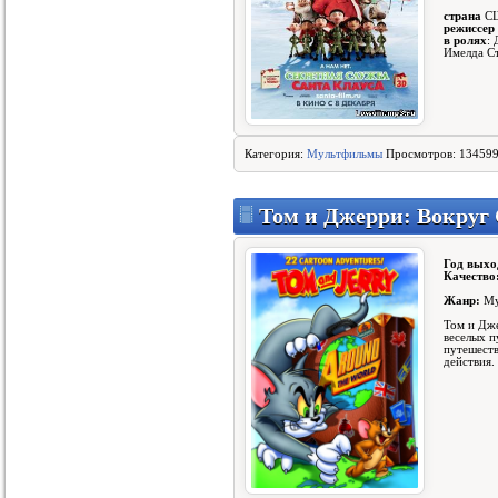
1371
страна
СШ
Одноклассники 2 филь...
1371
режиссер
Сериал Прокурорская ...
1372
в ролях
:
Имелда С
Охотницы фильм смотр...
1372
Риддик 3D фильм смот...
1372
Тайны института благ...
1372
Миллион для чайников...
1372
Полуночный экспресс ...
1372
Грань сериал 5 сезон...
1373
Категория:
Мультфильмы
Просмотров: 134599
Пять тринадцать филь...
1373
Призрак Гуднайт Лэйн...
1373
Иди, Гоа больше нет ...
1373
Том и Джерри: Вокруг 
Один на всех
1373
Неравный брак (104 с...
1373
Год выхо
Портал юрского перио...
1373
Качество
Круто, как ад фильм ...
1373
Жанр:
Му
Предчувствие (2013)
1373
Приказ небес сериал ...
1373
Том и Дже
веселых п
Красная вдова (2013)...
1373
путешеств
Перевозчик (2013) се...
1373
действия.
Леонардо Да Винчи фи...
1373
Демоны Да Винчи (6 с...
1373
Сказочная Русь 2 сез...
1373
Любовь – это всё, чт...
1373