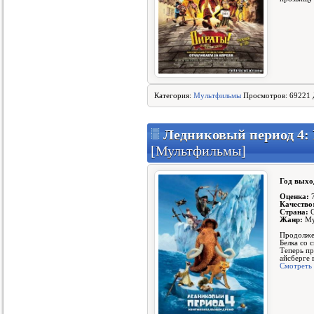
Категория:
Мультфильмы
Просмотров: 69221 
Ледниковый период 4:
[Мультфильмы]
Год выхо
Оценка:
7
Качество
Страна:
Жанр:
Му
Продолже
Белка со 
Теперь пр
айсберге 
Смотреть 