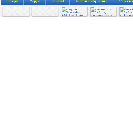
Наверх
Форум
urllist.txt
Хостинг изображений
Обратная