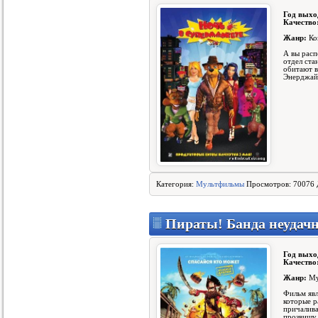
Год выхо
Качество
Жанр:
Ко
А вы расп
отдел ста
обитают 
Энерджайз
Категория:
Мультфильмы
Просмотров: 70076 
Пираты! Банда неудач
Год выхо
Качество
Жанр:
Му
Фильм явл
которые р
причалива
прозвищу 