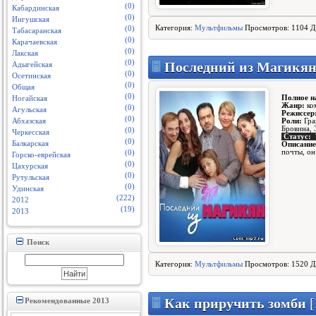
(0)
Кабардинская
(0)
Ингушская
Категория:
Мультфильмы
Просмотров: 1104 Д
(0)
Табасаранская
(0)
Карачаевская
(0)
Лакская
(0)
Последний из Магикян 
Адыгейская
(0)
Осетинская
(0)
Общая
(0)
Полное н
Ногайская
Жанр:
ко
(0)
Агульская
Режиссер
(0)
Роли:
Гра
Абхазская
Бровина, 
(0)
Черкесская
Статус:
(0)
Балкарская
Описание
почты, он
(0)
Горско-еврейская
(0)
Цахурская
(0)
Рутульская
(0)
Удинская
(222)
2012
(19)
2013
Поиск
Категория:
Мультфильмы
Просмотров: 1520 Д
Как приручить зомби
[
Рекомендованные 2013