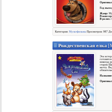
Оригинал
Год выхо
Жанр:
Му
Режиссер
В ролях:
Категория:
Мультфильмы
Просмотров: 987 До
Рождественская елка
[
Эта истор
готовятся
никогда н
старик Ще
мечту. Ве
обязатель
Название
Оригинал