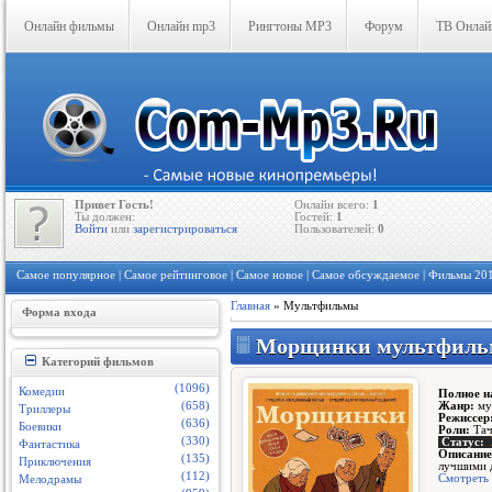
Онлайн фильмы
Онлайн mp3
Рингтоны MP3
Форум
ТВ Онлай
Привет Гость!
Онлайн всего:
1
Ты должен:
Гостей:
1
Войти
или
зарегистрироваться
Пользователей:
0
Самое популярное
|
Самое рейтинговое
|
Самое новое
|
Самое обсуждаемое
| Фильмы 20
Главная
»
Мультфильмы
Форма входа
Морщинки мультфильм 
Категорий фильмов
(1096)
Комедии
Полное н
Жанр:
му
(658)
Триллеры
Режиссер
(636)
Боевики
Роли:
Тач
(330)
Статус:
Фантастика
Описание
(135)
Приключения
лучшими д
(112)
Смотреть 
Мелодрамы