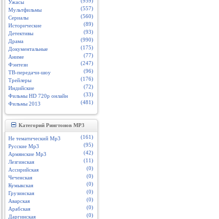
(959)
Ужасы
(557)
Мультфильмы
(560)
Сериалы
(89)
Исторические
(93)
Детективы
(990)
Драма
(175)
Документальные
(77)
Аниме
(247)
Фэнтези
(96)
ТВ-передачи-шоу
(176)
Трейлеры
(72)
Индийские
(33)
Фильмы HD 720p онлайн
(481)
Фильмы 2013
Категорий Рингтонов MP3
(161)
Не тематический Mp3
(95)
Русские Mp3
(42)
Армянские Mp3
(11)
Лезгинская
(0)
Ассирийская
(0)
Чеченская
(0)
Кумыкская
(0)
Грузинская
(0)
Аварская
(0)
Арабская
(0)
Даргинская