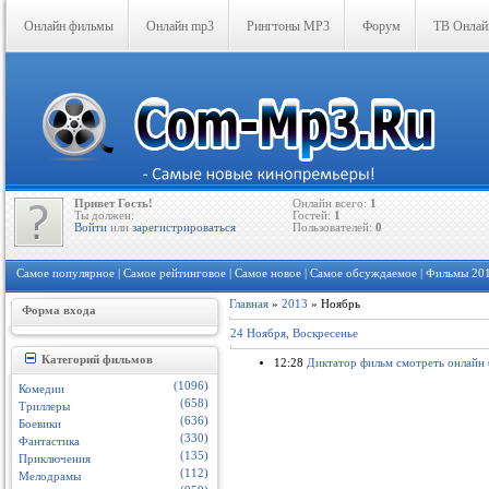
Онлайн фильмы
Онлайн mp3
Рингтоны MP3
Форум
ТВ Онлай
Привет Гость!
Онлайн всего:
1
Ты должен:
Гостей:
1
Войти
или
зарегистрироваться
Пользователей:
0
Самое популярное
|
Самое рейтинговое
|
Самое новое
|
Самое обсуждаемое
| Фильмы 20
Главная
»
2013
»
Ноябрь
Форма входа
24 Ноября, Воскресенье
Категорий фильмов
12:28
Диктатор фильм смотреть онлайн 
(1096)
Комедии
(658)
Триллеры
(636)
Боевики
(330)
Фантастика
(135)
Приключения
(112)
Мелодрамы