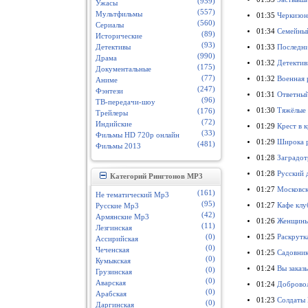
(959)
Ужасы
(557)
Мультфильмы
01:35
Черкизон
(560)
Сериалы
01:34
Семейный
(89)
Исторические
(93)
01:33
Последни
Детективы
(990)
Драма
01:32
Детектив
(175)
Документальные
(77)
01:32
Военная 
Аниме
(247)
Фэнтези
01:31
Ответный
(96)
ТВ-передачи-шоу
01:30
Тяжёлые 
(176)
Трейлеры
(72)
Индийские
01:29
Крест в 
(33)
Фильмы HD 720p онлайн
01:29
Широка р
(481)
Фильмы 2013
01:28
Заградот
01:28
Русский 
Категорий Рингтонов MP3
01:27
Московск
(161)
Не тематический Mp3
(95)
01:27
Кафе клу
Русские Mp3
(42)
Армянские Mp3
01:26
Женщины 
(11)
Лезгинская
01:25
Раскрутк
(0)
Ассирийская
(0)
Чеченская
01:25
Садовник
(0)
Кумыкская
01:24
Вы заказ
(0)
Грузинская
(0)
Аварская
01:24
Добровол
(0)
Арабская
01:23
Солдаты 
(0)
Даргинская