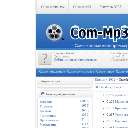
Онлайн фильмы
Онлайн mp3
Рингтоны MP3
Привет Гость!
Онлайн все
Ты должен:
Гостей:
2
Войти
или
зарегистрироваться
Пользовате
Самое популярное
|
Самое рейтинговое
|
Самое новое
|
Самое о
Главная
»
2012
»
Октяб
Форма входа
31 Октября, Среда
Категорий фильмов
01:39
Дыши со
(1096)
01:38
Масквичи
Комедии
(658)
Триллеры
01:37
Кремлевс
(636)
Боевики
01:37
Успех лю
(330)
Фантастика
(135)
Приключения
01:36
Воронины
(112)
Мелодрамы
01:35
Застывши