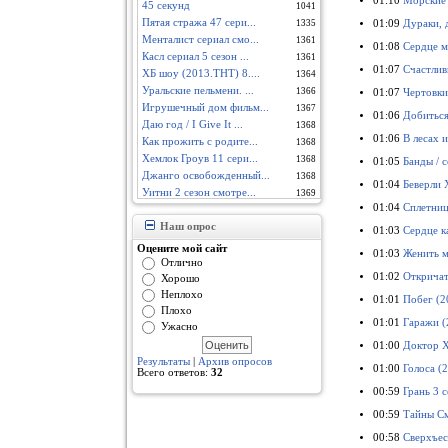
01:10
Морские 
45 секунд
1041
Пятая стража 47 сери...
01:09
Дураки, 
1335
Менталист сериал смо...
1361
01:08
Сердце м
Касл сериал 5 сезон ...
1361
01:07
Счастлив
ХБ шоу (2013.ТНТ) 8....
1364
Уральские пельмени. ...
1366
01:07
Чертовки
Игрушечный дом фильм...
1367
01:06
Добиться
Даю год / I Give It ...
1368
01:06
В лесах и
Как прожить с родите...
1368
Хемлок Гроув 11 сери...
1368
01:05
Банды / 
Джанго освобожденный...
1368
01:04
Беверли 
Уитни 2 сезон смотре...
1369
01:04
Сплетниц
Элементарно сериал 1...
1369
Лотофаги фильм смотр...
Наш опрос
1369
01:03
Сердце к
Белка 3D мультфильм ...
1369
Оцените мой сайт
01:03
Женить м
Как завоевать Вегас ...
1369
Отлично
01:02
Откричат
Людмила (2013) сериа...
Хорошо
1369
Неплохо
Эра динозавров фильм...
1369
01:01
Побег (2
Плохо
Неудержимый (2013) ф...
1369
01:01
Гаражи (
Ужасно
Ночные люди фильм см...
1369
01:00
Доктор Х
Анатомия страсти 9 с...
1369
Результаты
|
Архив опросов
Тор: Царство тьмы фи...
1369
01:00
Голоса (
Всего ответов:
32
Одноклассники 2 филь...
1370
00:59
Грань 3 
Расследования Мердок...
1370
Дело Дойлов 4 сезон ...
00:59
Тайны См
1370
Чисто Английский мул...
1370
00:58
Сверхъес
Гримм 1 сезон, 2 сез...