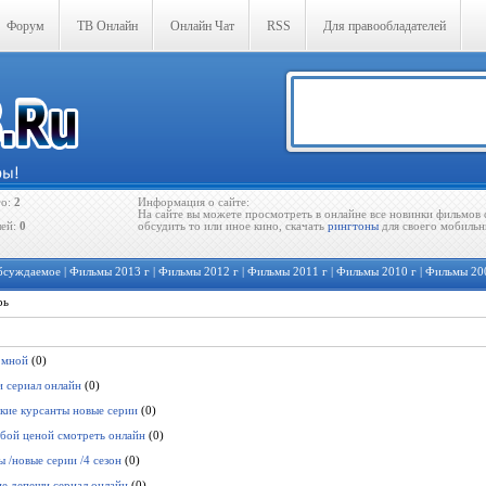
Форум
ТВ Онлайн
Онлайн Чат
RSS
Для правообладателей
го:
2
Информация о сайте:
На сайте вы можете просмотреть в онлайне все новинки фильмов 
лей:
0
обсудить то или иное кино, скачать
рингтоны
для своего мобильн
бсуждаемое
| Фильмы 2013 г
|
Фильмы 2012 г
|
Фильмы 2011 г
|
Фильмы 2010 г
|
Фильмы 20
рь
 мной
(0)
 сериал онлайн
(0)
кие курсанты новые серии
(0)
бой ценой смотреть онлайн
(0)
 /новые серии /4 сезон
(0)
е депеши сериал онлайн
(0)