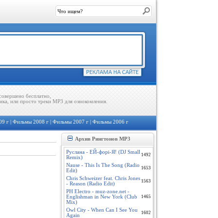
совершено бесплатно,
ика, или просто треки MP3 для ознокомления.
09 г
|
Фильмы 2008 г
|
Фильмы 2007 г
|
Фильмы 2006 г
Архив Рингтонов MP3
Руслана - ЕЙ-форі-Я! (DJ Small
1492
Remix)
Nause - This Is The Song (Radio
1653
Edit)
Chris Schweizer feat. Chris Jones
1563
- Reason (Radio Edit)
PH Electro - muz-zone.net -
Englishman in New York (Club
1465
Mix)
Owl City - When Can I See You
1602
Again