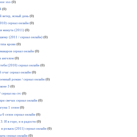
ное эхо
(0)
4
(0)
 ветер, ясный день
(0)
010) сериал онлайн
(0)
я минута (2011)
(0)
чшему (2011 / сериал онлайн)
(0)
уппа крови
(0)
макаров сериал онлайн
(0)
а ангелом
(0)
 тебя (2010) cериал онлайн
(0)
 очаг сериал онлайн
(0)
ремный роман / сериал онлайн
(0)
аконе 3
(0)
 сериал на стс
(0)
при свечах сериал онлайн
(0)
агуна 1 сезон
(0)
 6 сезон сериал онлайн
(0)
3. И в горе, и в радости
(0)
 в розыск (2011) сериал онлайн
(0)
ната сериал онлайн
(0)