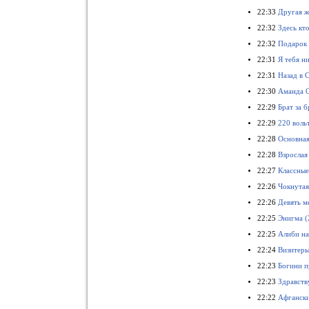
22:33
Другая ж
22:32
Здесь кт
22:32
Подарок 
22:31
Я тебя н
22:31
Назад в 
22:30
Аманда О
22:29
Брат за б
22:29
220 воль
22:28
Основная
22:28
Взрослая
22:27
Классные
22:26
Чокнутая
22:26
Девять м
22:25
Энигма (
22:25
Алиби на
22:24
Визитеры
22:23
Богини п
22:23
Здравств
22:22
Афгански