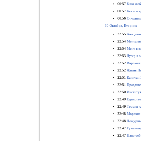
1370
00:57
Была люб
Стервятники фильм см...
1370
Охотницы фильм смотр...
1371
00:57
Как я вс
Сериал Прокурорская ...
1371
00:56
Отчаянны
Риддик 3D фильм смот...
1371
30 Октября, Вторник
Тайны института благ...
1371
Полуночный экспресс ...
1371
22:55
Холодное
Круто, как ад фильм ...
1371
22:54
Менталис
Миллион для чайников...
1371
Люди, которые обнима...
1371
22:54
Мент в з
Грань сериал 5 сезон...
1372
22:53
Лузеры с
Пять тринадцать филь...
1372
22:52
Ворожея 
Сказочная Русь 2 сез...
1372
Портал юрского перио...
1372
22:52
Жизнь Не
Сумасшедший фильм см...
1372
22:51
Капитан 
Такси! Такси! фильм ...
1372
22:51
Правдива
Безбожное воскресень...
1372
Ну не может сестренк...
1372
22:50
Институт
Один на всех
1372
22:49
Единстве
Призрак Гуднайт Лэйн...
1372
22:49
Теория л
До того, как выпадет...
1372
Леонардо Да Винчи фи...
1372
22:48
Морские 
Демоны Да Винчи (6 с...
1372
22:48
Дежурный
Любовь – это всё, чт...
1372
22:47
Гуманоид
22:47
Нанолюбо