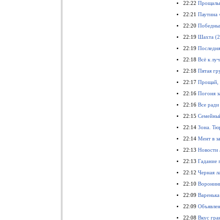
22:22
Прощаль
22:21
Паутина 
22:20
Победный
22:19
Шахта (2
22:19
Последня
22:18
Всё к лу
22:18
Пятая гр
22:17
Прощай, 
22:16
Погоня з
22:16
Все ради
22:15
Семейный
22:14
Зона. Тю
22:14
Мент в з
22:13
Новости /
22:13
Гадание 
22:12
Черная л
22:10
Воронины
22:09
Варенька 
22:09
Объявлен
22:08
Вкус гра