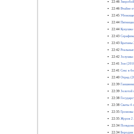
22:46
Зверобой
22:46
Втайне о
22:45
Убежище 
22:44
Пятницки
22:44
Кукушка 
22:43
Серафима
22:43
Братаны 
22:42
Реальные
22:42
Золушка 
22:41
Зоя (201
22:41
Секс в б
22:40
Отряд (2
22:39
Гаишник
22:39
Золотой 
22:38
Государс
22:38
Сваты 4 
22:35
Громовы
22:35
Журов 2 
22:34
Псевдони
22:34
Бородин 