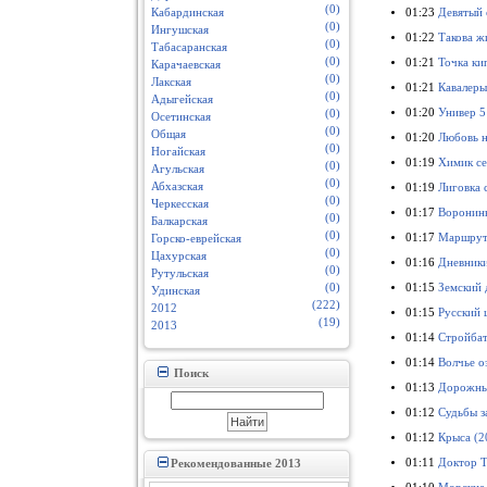
(0)
01:23
Девятый 
Кабардинская
(0)
Ингушская
01:22
Такова ж
(0)
Табасаранская
(0)
01:21
Точка ки
Карачаевская
(0)
Лакская
01:21
Кавалеры
(0)
Адыгейская
01:20
Универ 5
(0)
Осетинская
(0)
Общая
01:20
Любовь н
(0)
Ногайская
01:19
Химик се
(0)
Агульская
(0)
Абхазская
01:19
Лиговка 
(0)
Черкесская
01:17
Воронины
(0)
Балкарская
(0)
01:17
Маршрут 
Горско-еврейская
(0)
Цахурская
01:16
Дневники
(0)
Рутульская
01:15
Земский 
(0)
Удинская
(222)
2012
01:15
Русский 
(19)
2013
01:14
Стройбат
01:14
Волчье о
Поиск
01:13
Дорожны
01:12
Судьбы з
01:12
Крыса (2
01:11
Доктор Т
Рекомендованные 2013