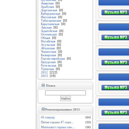
Аварская
[0]
Арабская
[0]
Даргинская
[0]
Кабардинская
[0]
Ингушская
[0]
Табасаранская
[0]
Карачаевская
[0]
Лакская
[0]
Адыгейская
[0]
Осетинская
[0]
Общая
[0]
Ногайская
[0]
Агульская
[0]
Абхазская
[0]
Черкесская
[0]
Балкарская
[0]
Горско-еврейская
[0]
Цахурская
[0]
Рутульская
[0]
Удинская
[0]
2012
[222]
2013
[19]
Поиск
Рекомендованные 2013
45 секунд
1041
Пятая стража 47 сери...
1335
Менталист сериал смо...
1361