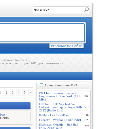
совершено бесплатно,
ика, или просто треки MP3 для ознокомления.
Архив Рингтонов MP3
1
2
3
4
5
»
PH Electro - muz-zone.net -
Englishman in New York (Club
1465
Mix)
DJ Ozeroff DJ Sky feat Sax
Delight ... — Happy Jingle Bells
1218
2012 (Radio Edit)
Влад
Kesha - Last Goodbye
1382
01.2019
Cazzette - Weapon (Radio Edit)
1525
Шабнами Сурайё – Наё Наё
1323
(New 2013).mp3