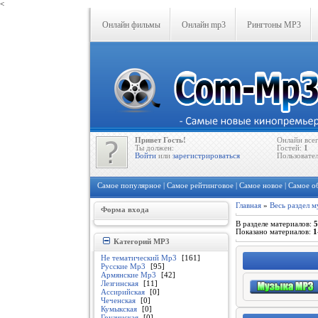
<
Онлайн фильмы
Онлайн mp3
Рингтоны MP3
Привет Гость!
Онлайн все
Ты должен:
Гостей:
1
Войти
или
зарегистрироваться
Пользовате
Самое популярное
|
Самое рейтинговое
|
Самое новое
|
Самое о
Главная
»
Весь раздел м
Форма входа
В разделе материалов
:
5
Показано материалов
:
1
Категорий MP3
Не тематический Mp3
[161]
Русские Mp3
[95]
Армянские Mp3
[42]
Лезгинская
[11]
Ассирийская
[0]
Чеченская
[0]
Кумыкская
[0]
Грузинская
[0]