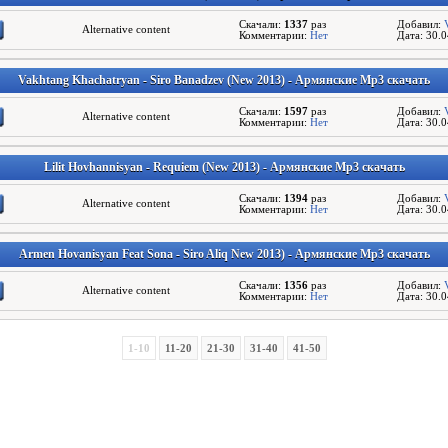
Скачали:
1337
раз
Добавил:
Alternative content
Комментарии:
Нет
Дата: 30.
Vakhtang Khachatryan - Siro Banadzev (New 2013) - Армянские Mp3 скачать
Скачали:
1597
раз
Добавил:
Alternative content
Комментарии:
Нет
Дата: 30.
Lilit Hovhannisyan - Requiem (New 2013) - Армянские Mp3 скачать
Скачали:
1394
раз
Добавил:
Alternative content
Комментарии:
Нет
Дата: 30.
Armen Hovanisyan Feat Sona - Siro Aliq New 2013) - Армянские Mp3 скачать
Скачали:
1356
раз
Добавил:
Alternative content
Комментарии:
Нет
Дата: 30.
1-10
11-20
21-30
31-40
41-50