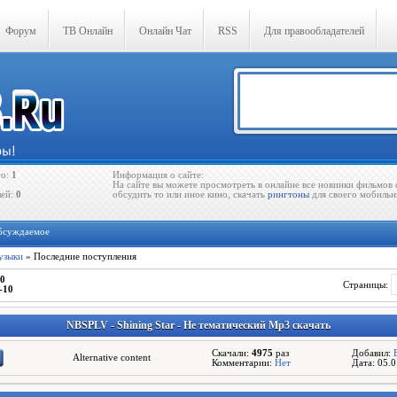
Форум
ТВ Онлайн
Онлайн Чат
RSS
Для правообладателей
го:
1
Информация о сайте:
На сайте вы можете просмотреть в онлайне все новинки фильмов 
лей:
0
обсудить то или иное кино, скачать
рингтоны
для своего мобильн
бсуждаемое
узыки
» Последние поступления
0
Страницы
:
-10
NBSPLV - Shining Star - Не тематический Mp3 скачать
Скачали:
4975
раз
Добавил:
Alternative content
Комментарии:
Нет
Дата: 05.